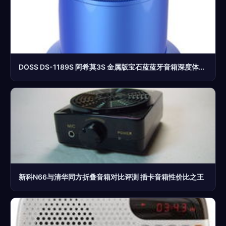
DOSS DS-1189S 阿希莫3S 金属版宝石蓝蓝牙音箱深度体验评测
新科N66与清华同方折叠音箱对比评测 插卡音箱性价比之王