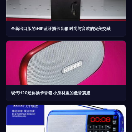
全新出口版的iHIP蓝牙插卡音箱 时尚与音质的完美交融
现代H20迷你插卡音箱 小身材里的低音震撼