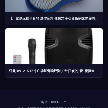
【厂家供应插卡音箱 迷你音箱 便携式移动音箱多媒体音响】价格,厂家,图片,拉杆音箱/移动音箱,莫闪光(个体经营)-
纽曼BW-215 15寸广场舞音响评测 户外狂欢的“音”能担当
电话：1809783**