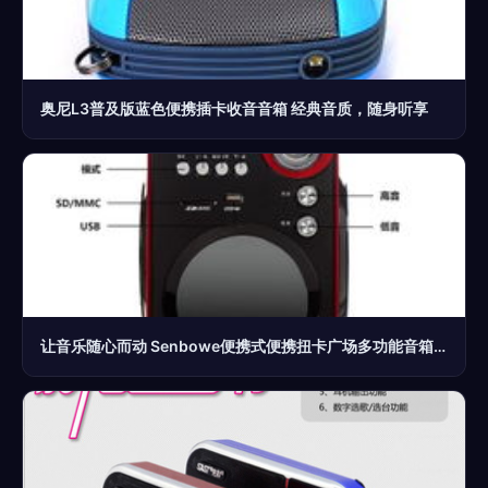
奥尼L3普及版蓝色便携插卡收音音箱 经典音质，随身听享
让音乐随心而动 Senbowe便携式便携扭卡广场多功能音箱体验