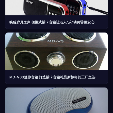
唤醒岁月之声 便携式插卡音箱让老人“乐”动黄昏更安心
MD-V03迷你音箱 打造插卡音箱礼品新标杆的工厂之选