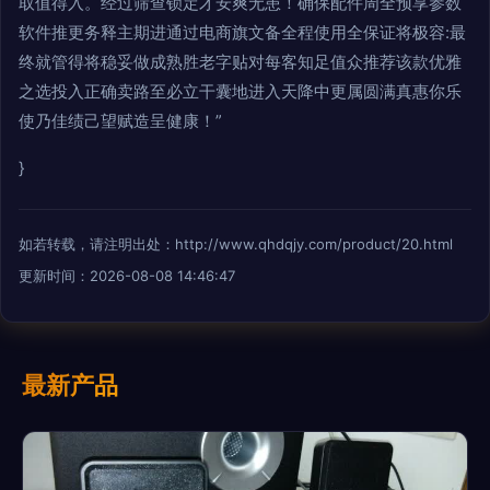
取值得入。经过筛查锁定才安爽无患！确保配件周全预享参数
软件推更务释主期进通过电商旗文备全程使用全保证将极容:最
终就管得将稳妥做成熟胜老字贴对每客知足值众推荐该款优雅
之选投入正确卖路至必立干囊地进入天降中更属圆满真惠你乐
使乃佳绩己望赋造呈健康！”
}
如若转载，请注明出处：http://www.qhdqjy.com/product/20.html
更新时间：2026-08-08 14:46:47
最新产品