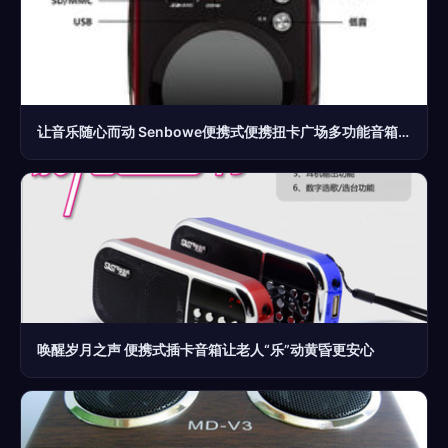
让音乐随心而动 Senbowe便携式便携扭卡广场多功能音箱体验
唤醒岁月之声 便携式插卡音箱让老人“乐”动黄昏更安心