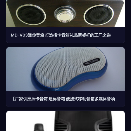
MD-V03迷你音箱 打造插卡音箱礼品新标杆的工厂之选
【厂家供应插卡音箱 迷你音箱 便携式移动音箱多媒体音响】价格,厂家,图片,拉杆音箱/移动音箱,莫闪光(个体经营)-