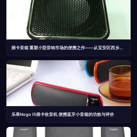
插卡音箱 重塑小型音响市场的便携之作——从宝安区西乡三嘉塑胶制品厂看行业新动向
乐果Nogo I5插卡收音机 便携蓝牙小音箱的功效与评价