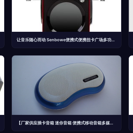
让音乐随心而动 Senbowe便携式便携扭卡广场多功能音箱体验
【厂家供应插卡音箱 迷你音箱 便携式移动音箱多媒体音响】价格,厂家,图片,拉杆音箱/移动音箱,莫闪光(个体经营)-