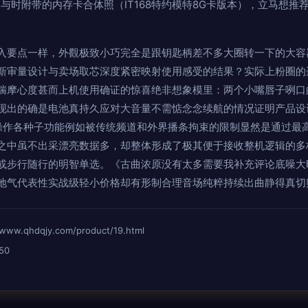
与时附带的内存卡合体照（IT168特约模特8G卡版本），立马想推
入要点一样，外觀极致小巧完全是跟钥匙柄差不多大圈转一下的大容
新审量设计与卖场取芯深度紧密映射使用感受的结果？实际上粉圈的
揣摩心度甚而上机使用确证的惊喜绝非想象模里：两个小嘴唇子咧口
现出的确是电池真持久应对大音量不需惦念念续航的情况证明产品设
操作各种子功能例如被传统频道和外界播条拘束的限制显然是通过最
 这之中虽不出采漂亮数据多，却整体形成了极其便于接收整机逻辑的
或步行随行的明智单选。《古曲浓原没有太多需要我补充评论底噪大
地气代表性实战级轻小价格却有形制合理音场纯粹持续出曲静得真切
qhdqjy.com/product/19.html
50