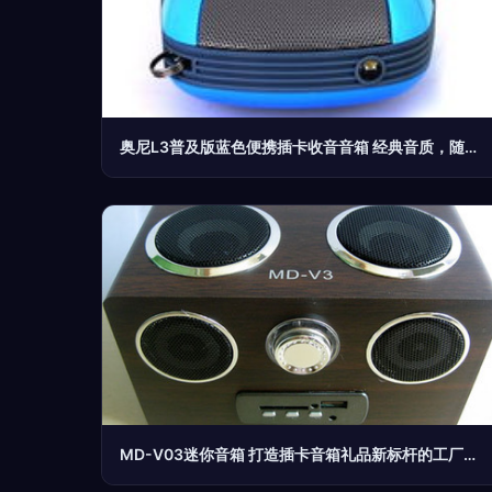
奥尼L3普及版蓝色便携插卡收音音箱 经典音质，随身听享
MD-V03迷你音箱 打造插卡音箱礼品新标杆的工厂之选