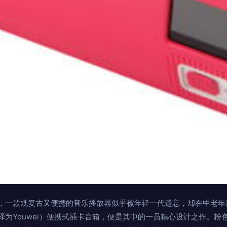
，一款既复古又便携的音乐播放器似乎被年轻一代遗忘，却在中老年
为Youwei）便携式插卡音箱，便是其中的一员精心设计之作。粉