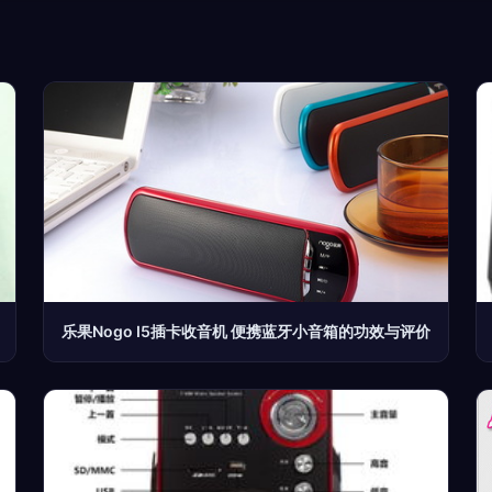
乐果Nogo I5插卡收音机 便携蓝牙小音箱的功效与评价