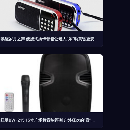
唤醒岁月之声 便携式插卡音箱让老人“乐”动黄昏更安心
纽曼BW-215 15寸广场舞音响评测 户外狂欢的“音”能担当