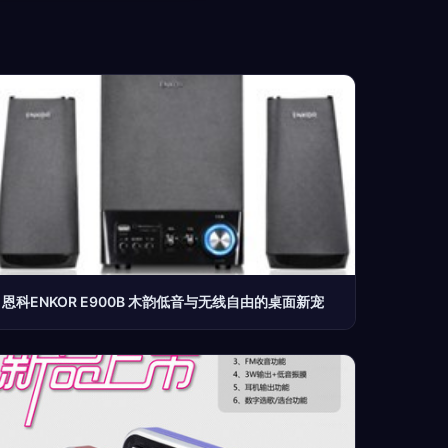
恩科ENKOR E900B 木韵低音与无线自由的桌面新宠