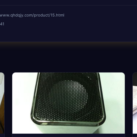
qhdqjy.com/product/15.html
41