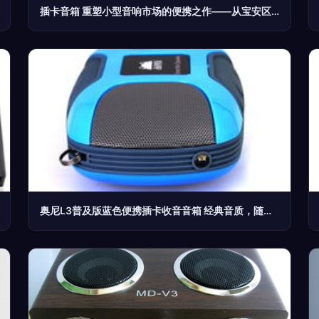
插卡音箱 重塑小型音响市场的便携之作——从宝安区西乡三嘉塑胶制品厂看行业新动向
奥尼L3普及版蓝色便携插卡收音音箱 经典音质，随身听享