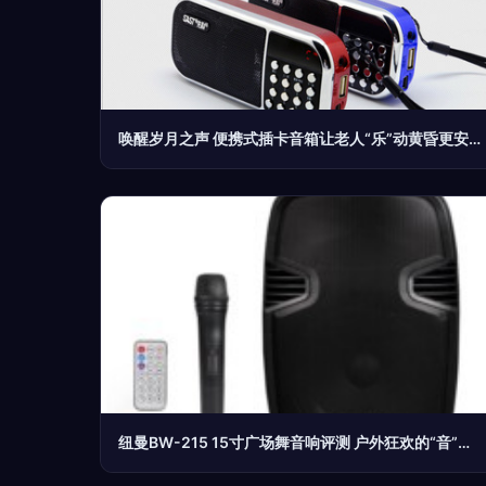
唤醒岁月之声 便携式插卡音箱让老人“乐”动黄昏更安心
纽曼BW-215 15寸广场舞音响评测 户外狂欢的“音”能担当