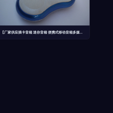
【厂家供应插卡音箱 迷你音箱 便携式移动音箱多媒体音响】价格,厂家,图片,拉杆音箱/移动音箱,莫闪光(个体经营)-