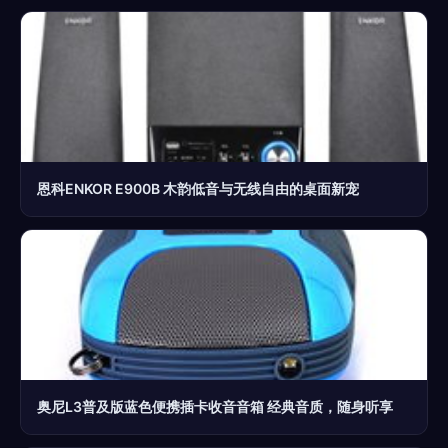
恩科ENKOR E900B 木韵低音与无线自由的桌面新宠
奥尼L3普及版蓝色便携插卡收音音箱 经典音质，随身听享