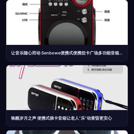
让音乐随心而动 Senbowe便携式便携扭卡广场多功能音箱体验
唤醒岁月之声 便携式插卡音箱让老人“乐”动黄昏更安心