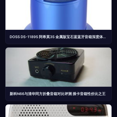
DOSS DS-1189S 阿希莫3S 金属版宝石蓝蓝牙音箱深度体验评测
新科N66与清华同方折叠音箱对比评测 插卡音箱性价比之王