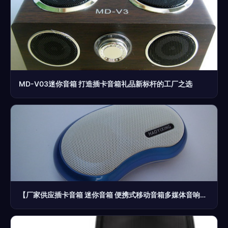
MD-V03迷你音箱 打造插卡音箱礼品新标杆的工厂之选
【厂家供应插卡音箱 迷你音箱 便携式移动音箱多媒体音响】价格,厂家,图片,拉杆音箱/移动音箱,莫闪光(个体经营)-