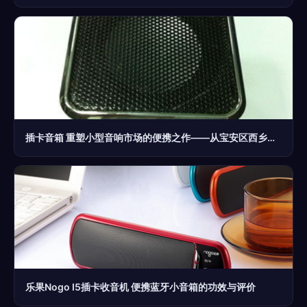
插卡音箱 重塑小型音响市场的便携之作——从宝安区西乡三嘉塑胶制品厂看行业新动向
乐果Nogo I5插卡收音机 便携蓝牙小音箱的功效与评价