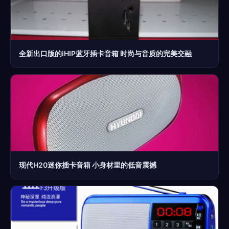
全新出口版的iHIP蓝牙插卡音箱 时尚与音质的完美交融
现代H20迷你插卡音箱 小身材里的低音震撼