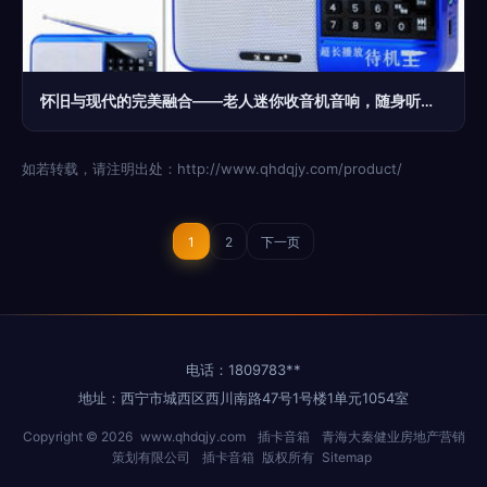
怀旧与现代的完美融合——老人迷你收音机音响，随身听的智慧选择
如若转载，请注明出处：http://www.qhdqjy.com/product/
1
2
下一页
电话：1809783**
地址：西宁市城西区西川南路47号1号楼1单元1054室
Copyright © 2026
www.qhdqjy.com
插卡音箱
青海大秦健业房地产营销
策划有限公司
插卡音箱
版权所有
Sitemap