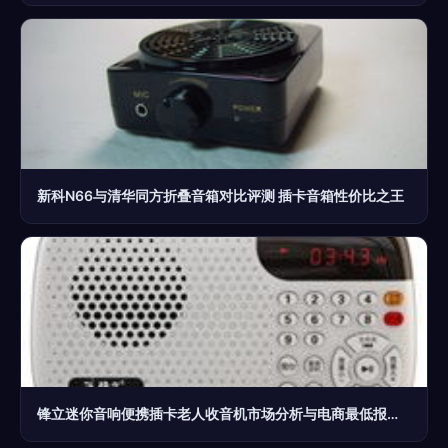
新科N66与清华同方折叠音箱对比评测 插卡音箱性价比之王
锋立迷你音响便携插卡老人收音机市场分析与电商最低报价指南