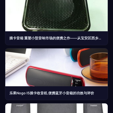
插卡音箱 重塑小型音响市场的便携之作——从宝安区西乡三嘉塑胶制品厂看行业新动向
乐果Nogo I5插卡收音机 便携蓝牙小音箱的功效与评价