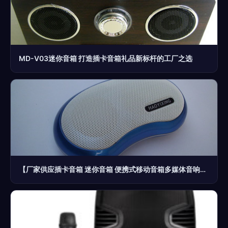
MD-V03迷你音箱 打造插卡音箱礼品新标杆的工厂之选
【厂家供应插卡音箱 迷你音箱 便携式移动音箱多媒体音响】价格,厂家,图片,拉杆音箱/移动音箱,莫闪光(个体经营)-