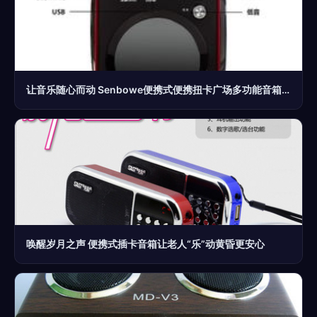
让音乐随心而动 Senbowe便携式便携扭卡广场多功能音箱体验
唤醒岁月之声 便携式插卡音箱让老人“乐”动黄昏更安心