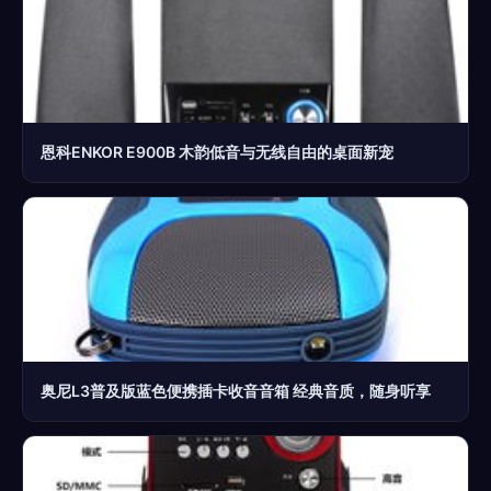
恩科ENKOR E900B 木韵低音与无线自由的桌面新宠
奥尼L3普及版蓝色便携插卡收音音箱 经典音质，随身听享