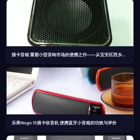
插卡音箱 重塑小型音响市场的便携之作——从宝安区西乡三嘉塑胶制品厂看行业新动向
乐果Nogo I5插卡收音机 便携蓝牙小音箱的功效与评价