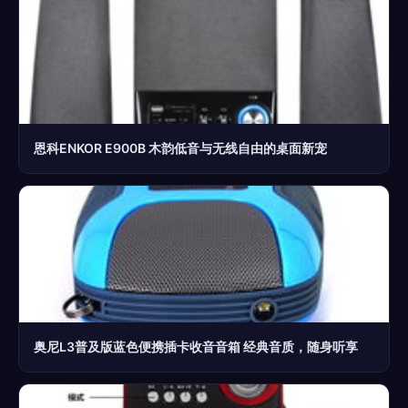
恩科ENKOR E900B 木韵低音与无线自由的桌面新宠
奥尼L3普及版蓝色便携插卡收音音箱 经典音质，随身听享