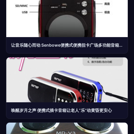
让音乐随心而动 Senbowe便携式便携扭卡广场多功能音箱体验
唤醒岁月之声 便携式插卡音箱让老人“乐”动黄昏更安心