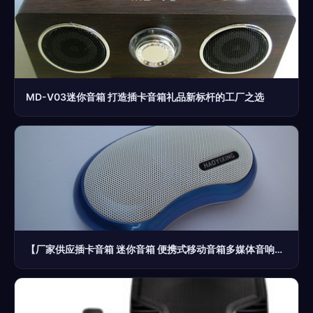
MD-V03迷你音箱 打造插卡音箱礼品新标杆的工厂之选
【厂家供应插卡音箱 迷你音箱 便携式移动音箱多媒体音响】价格,厂家,图片,拉杆音箱/移动音箱,莫闪光(个体经营)-