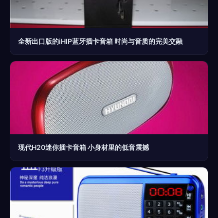
全新出口版的iHIP蓝牙插卡音箱 时尚与音质的完美交融
现代H20迷你插卡音箱 小身材里的低音震撼