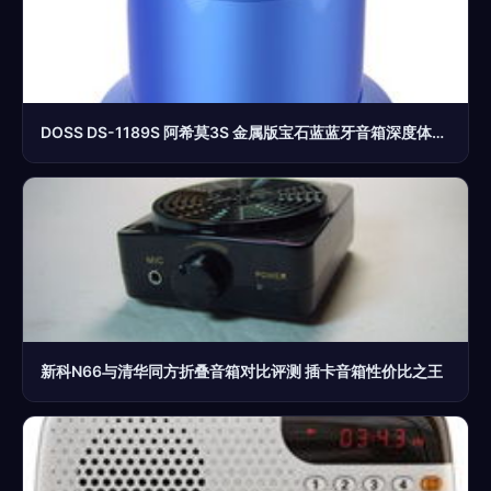
DOSS DS-1189S 阿希莫3S 金属版宝石蓝蓝牙音箱深度体验评测
新科N66与清华同方折叠音箱对比评测 插卡音箱性价比之王