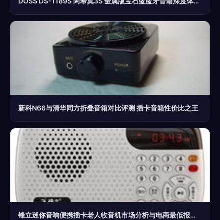
DOSS DS-1189S 阿希莫3S 金属版宝石蓝蓝牙音箱深度体验评测
新科N66与清华同方折叠音箱对比评测 插卡音箱性价比之王
锋立迷你音响便携插卡老人收音机市场分析与电商最低报价指南