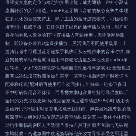
借经济实惠的定位与稳定的实用功能，成为通勤、户外小聚或
桌面聆听的入门佳选。\n\nF6蓝牙插卡音箱的核心竞争力体现
在多元化的音源支持上。除了主流的蓝牙连接模式，可轻松衔
接智能手机或平板，它还保留了经典的插卡播放功能，用户可
将存储有私人歌单的TF卡直接插入音箱使用，无需受网络限
制；随设备亦兼容U盘直接播放，灵活满足不同使用场景：出
游骑行途中可通过蓝牙连接手机收听从云端传来的音乐时钟, 家
庭聚餐或草地野营就可借用卡存储省流量放本地长篇audio/单
曲轮播。\n\nF6连接稳定性与续航表现显得脚踏实地: 最新集成
版完成连线仅花数简单操作甚至一两声对接后固定即时辨识匹
配关联(初期配对后再使用可自动回接)，维持单一链条下多日
不中断确保用音不休恼；而背携方案电容量维持可高强度聆听
全日的力充尽欢态势(标准完全充满足通常续航6-8小时,适用长
途旅行),户外应用时留充电搭载无忧顾虑。声存虽难跳夸张的低
频深度堆曲解累以溢价形态烧音至品味级刻真 — 整体小体积带
动均衡顺畅高密区人声透明且维持自然开扩顺声音融合无破裂
接壤特质 - 合适氛围中度远扬场域完美收纳寻常享受之用还需